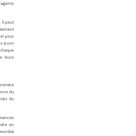
s agents
 Il peut
galement
nel pour
és à son
c chaque
e leurs
 prendre
sance du
cités du
rmances
ndre en
imordial