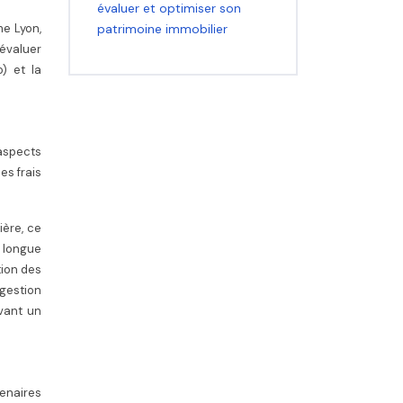
évaluer et optimiser son
patrimoine immobilier
me Lyon,
’évaluer
) et la
aspects
es frais
ière, ce
s longue
tion des
 gestion
rvant un
tenaires