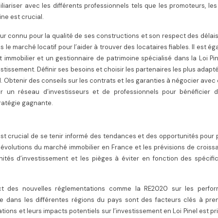
iliariser avec les différents professionnels tels que les promoteurs, le
ine est crucial.
ur connu pour la qualité de ses constructions et son respect des délais.
le marché locatif pour l’aider à trouver des locataires fiables. Il est é
 immobilier et un gestionnaire de patrimoine spécialisé dans la Loi Pi
vestissement. Définir ses besoins et choisir les partenaires les plus adapt
el. Obtenir des conseils sur les contrats et les garanties à négocier ave
r un réseau d’investisseurs et de professionnels pour bénéficier d
ratégie gagnante.
est crucial de se tenir informé des tendances et des opportunités pour
s évolutions du marché immobilier en France et les prévisions de crois
unités d’investissement et les pièges à éviter en fonction des spécifi
mpact des nouvelles réglementations comme la RE2020 sur les perfo
e dans les différentes régions du pays sont des facteurs clés à pre
ions et leurs impacts potentiels sur l’investissement en Loi Pinel est pr