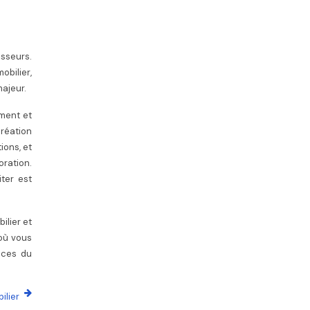
isseurs.
obilier,
majeur.
ement et
réation
ions, et
oration.
iter est
ilier et
 où vous
nces du
ilier