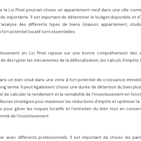
e la Loi Pinel pourrait choisir un appartement neuf dans une ville com
nde importante. Il est important de déterminer le budget disponible et d
L’analyse des différents types de biens (maison, appartement, studio
ort potentiel locatif sont essentielles.
vestissement en Loi Pinel repose sur une bonne compréhension des 
t de décrypter les mécanismes de la défiscalisation, les calculs d’impôts, l
 dans un bien situé dans une zone à fort potentiel de croissance immobil
ng terme. Il peut également choisir une durée de détention du bien plu
el de calculer le rendement et la rentabilité de l’investissement en fonc
leures stratégies pour maximiser les réductions d’impôts et optimiser la
s pour gérer les risques locatifs et l’entretien du bien tout en conse
nnité de l’investissement.
er avec différents professionnels. Il est important de choisir les par