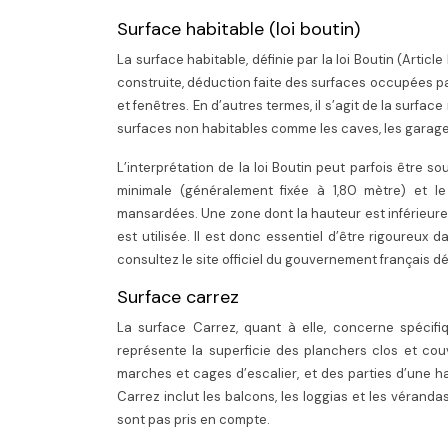
Surface habitable (loi boutin)
La surface habitable, définie par la loi Boutin (Articl
construite, déduction faite des surfaces occupées pa
et fenêtres. En d’autres termes, il s’agit de la surfa
surfaces non habitables comme les caves, les garage
L’interprétation de la loi Boutin peut parfois être
minimale (généralement fixée à 1,80 mètre) et 
mansardées. Une zone dont la hauteur est inférieure 
est utilisée. Il est donc essentiel d’être rigoureux 
consultez le site officiel du gouvernement français d
Surface carrez
La surface Carrez, quant à elle, concerne spécifi
représente la superficie des planchers clos et cou
marches et cages d’escalier, et des parties d’une ha
Carrez inclut les balcons, les loggias et les vérand
sont pas pris en compte.