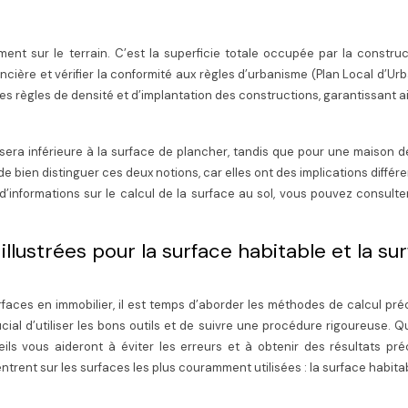
ent sur le terrain. C’est la superficie totale occupée par la constru
 foncière et vérifier la conformité aux règles d’urbanisme (Plan Local d’Ur
des règles de densité et d’implantation des constructions, garantissant a
sera inférieure à la surface de plancher, tandis que pour une maison d
 de bien distinguer ces deux notions, car elles ont des implications différ
d’informations sur le calcul de la surface au sol, vous pouvez consulter
llustrées pour la surface habitable et la su
faces en immobilier, il est temps d’aborder les méthodes de calcul pré
rucial d’utiliser les bons outils et de suivre une procédure rigoureuse. 
ils vous aideront à éviter les erreurs et à obtenir des résultats pré
ent sur les surfaces les plus couramment utilisées : la surface habitab