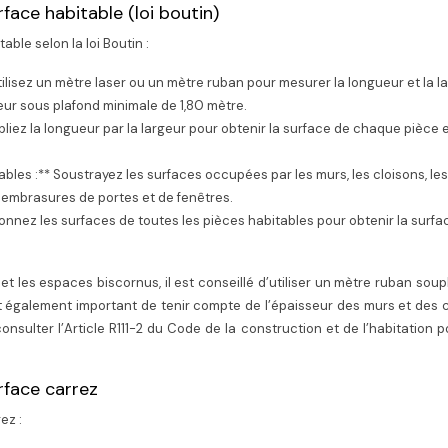
rface habitable (loi boutin)
able selon la loi Boutin :
ilisez un mètre laser ou un mètre ruban pour mesurer la longueur et la l
ur sous plafond minimale de 1,80 mètre.
pliez la longueur par la largeur pour obtenir la surface de chaque pièce 
bles :** Soustrayez les surfaces occupées par les murs, les cloisons, les
s embrasures de portes et de fenêtres.
ionnez les surfaces de toutes les pièces habitables pour obtenir la surfa
 les espaces biscornus, il est conseillé d’utiliser un mètre ruban soup
st également important de tenir compte de l’épaisseur des murs et des 
onsulter l’Article R111-2 du Code de la construction et de l’habitation 
urface carrez
ez :