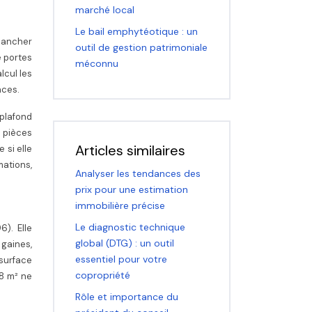
marché local
Le bail emphytéotique : un
plancher
outil de gestion patrimoniale
e portes
méconnu
lcul les
nces.
 plafond
 pièces
Articles similaires
 si elle
mations,
Analyser les tendances des
prix pour une estimation
immobilière précise
Le diagnostic technique
). Elle
global (DTG) : un outil
gaines,
essentiel pour votre
 surface
copropriété
 8 m² ne
Rôle et importance du