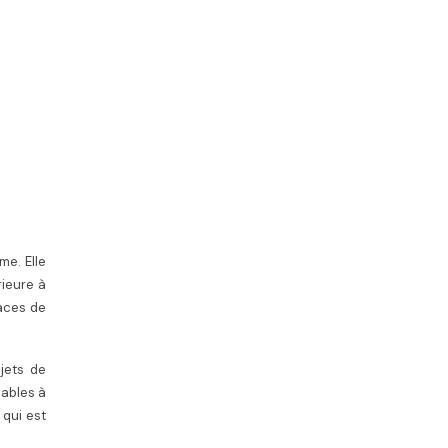
me. Elle
rieure à
paces de
ojets de
cables à
 qui est