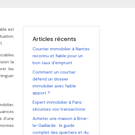
able est
tuation,
Articles récents
t.
Courtier immobilier à Nantes
licables
reconnu et fiable pour un
ision la
bon taux d’emprunt
rer les
Comment un courtier
stinguer
défend un dossier
immobilier avec faible
apport ?
Expert immobilier à Paris :
obilier,
sécurisez vos transactions
 nuances
Acheter une maison à Brive-
rs d’une
la-Gaillarde : le guide
 normes
complet des quartiers et du