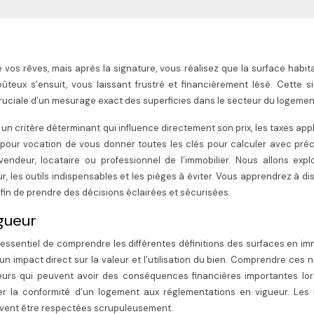
vos rêves, mais après la signature, vous réalisez que la surface habit
ûteux s’ensuit, vous laissant frustré et financièrement lésé. Cette si
uciale d’un mesurage exact des superficies dans le secteur du logemen
t un critère déterminant qui influence directement son prix, les taxes app
 pour vocation de vous donner toutes les clés pour calculer avec préc
ndeur, locataire ou professionnel de l’immobilier. Nous allons explo
, les outils indispensables et les pièges à éviter. Vous apprendrez à di
 afin de prendre des décisions éclairées et sécurisées.
igueur
 essentiel de comprendre les différentes définitions des surfaces en imm
n impact direct sur la valeur et l’utilisation du bien. Comprendre ces
rreurs qui peuvent avoir des conséquences financières importantes lo
uer la conformité d’un logement aux réglementations en vigueur. Les
doivent être respectées scrupuleusement.