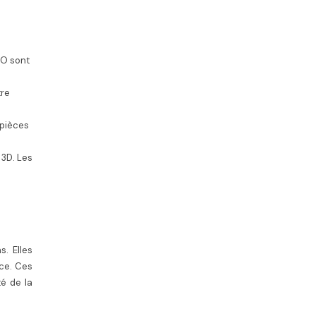
TO sont
tre
 pièces
 3D. Les
. Elles
nce. Ces
é de la