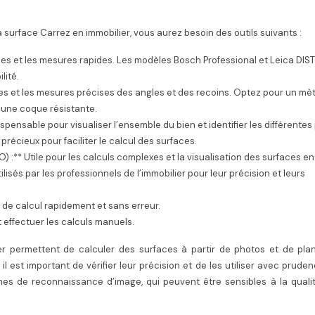
a surface Carrez en immobilier, vous aurez besoin des outils suivants :
nces et les mesures rapides. Les modèles Bosch Professional et Leica DIS
lité.
nces et les mesures précises des angles et des recoins. Optez pour un mè
 une coque résistante.
spensable pour visualiser l’ensemble du bien et identifier les différentes
 précieux pour faciliter le calcul des surfaces.
) :** Utile pour les calculs complexes et la visualisation des surfaces en
isés par les professionnels de l’immobilier pour leur précision et leurs
s de calcul rapidement et sans erreur.
t effectuer les calculs manuels.
r permettent de calculer des surfaces à partir de photos et de plans
il est important de vérifier leur précision et de les utiliser avec prude
es de reconnaissance d’image, qui peuvent être sensibles à la qualit