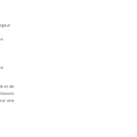
argeur
en
ce
le et de
cloisons
pour une