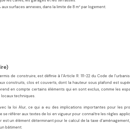
 que les caves, les garages et les terrasses.
 aux surfaces annexes, dans la limite de 8 m² par logement.
ire)
mis de construire, est définie à l’Article R. 111-22 du Code de l’urbanis
x construits, clos et couverts, dont la hauteur sous plafond est supé
e prend en compte certains éléments qui en sont exclus, comme les es
 locaux techniques.
vec la loi Alur, ce qui a eu des implications importantes pour les pr
e se référer aux textes de loi en vigueur pour connaître les règles appli
er est un élément déterminant pour le calcul de la taxe d’aménagement,
’un bâtiment.