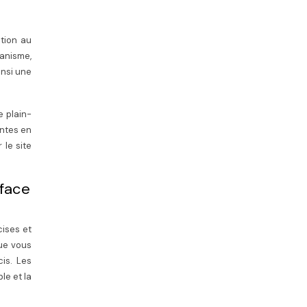
ction au
banisme,
insi une
e plain-
entes en
 le site
rface
cises et
Que vous
cis. Les
le et la