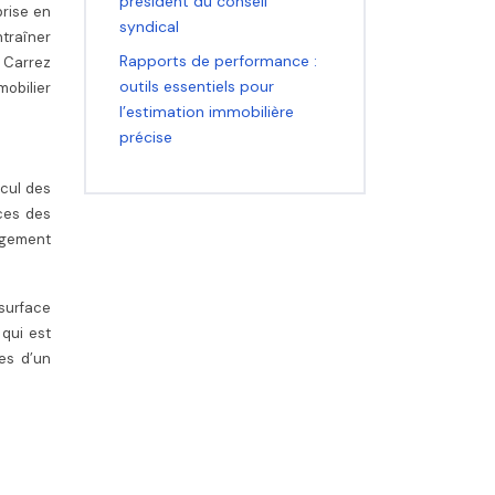
président du conseil
prise en
syndical
ntraîner
Rapports de performance :
e Carrez
outils essentiels pour
mobilier
l’estimation immobilière
précise
lcul des
ces des
logement
 surface
 qui est
es d’un