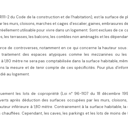
e R111-2 du Code de la construction et de l’habitation), est la surface de 
r les murs, cloisons, marches et cages d’escalier, gaines, embrasures d
ce réellement utilisable pour vivre dans un logement. Sont exclues de ce ca
s, les terrasses, les balcons, les combles non aménagés et les dépenda
 source de controverses, notamment en ce qui concerne la hauteur sous
le traitement des espaces atypiques comme les mezzanines ou les
à 1,80 mètre ne sera pas comptabilisée dans la surface habitable, même
dans la mesure et de tenir compte de ces spécificités. Pour plus d’infor
édié au logement.
quement les lots de copropriété (Loi n° 96-1107 du 18 décembre 1996
verts après déduction des surfaces occupées par les murs, cloisons, 
uteur inférieure à 1,80 mètre. Contrairement à la surface habitable, la
as chauffées. Cependant, les caves, les parkings et les lots de moins de