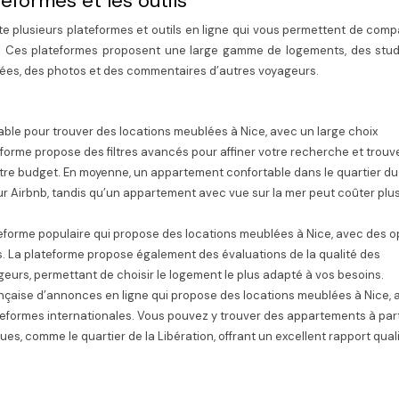
teformes et les outils
iste plusieurs plateformes et outils en ligne qui vous permettent de comp
té. Ces plateformes proposent une large gamme de logements, des stud
llées, des photos et des commentaires d’autres voyageurs.
ble pour trouver des locations meublées à Nice, avec un large choix
forme propose des filtres avancés pour affiner votre recherche et trouve
tre budget. En moyenne, un appartement confortable dans le quartier du
sur Airbnb, tandis qu’un appartement avec vue sur la mer peut coûter plu
eforme populaire qui propose des locations meublées à Nice, avec des o
ifs. La plateforme propose également des évaluations de la qualité des
urs, permettant de choisir le logement le plus adapté à vos besoins.
nçaise d’annonces en ligne qui propose des locations meublées à Nice, 
lateformes internationales. Vous pouvez y trouver des appartements à part
es, comme le quartier de la Libération, offrant un excellent rapport qual