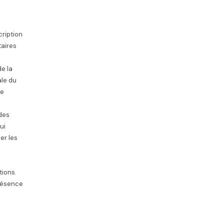
cription
taires
e la
ale du
ue
 des
ui
er les
tions.
présence