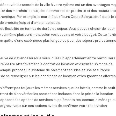
 découvrir les secrets de la ville à votre rythme est un des avantages ma
ofiter des marchés locaux, des commerces de proximité et des restaurant
hentique. Par exemple, le marché aux fleurs Cours Saleya, situé dans le 
de produits frais et d’ambiance locale.
de flexibilité en termes de durée de séjour. Vous pouvez choisir de louer
u même plusieurs mois, selon vos besoins et votre budget. Cette flexibi
en quête d’une expérience plus longue ou pour des séjours professionne
 preuve de vigilance lorsque vous louez un appartement entre particuliers.
ire, de lire attentivement le contrat de location et d’utiliser un mode de
 exemple, propose un système de paiement sécurisé et une assurance
 de se renseigner sur les conditions de location et les garanties offertes
’offrent pas toujours les mêmes services que les hôtels, comme le petit
tant de bien vérifier les prestations incluses dans le prix de la location.
roposent des options de services supplémentaires, comme le ménage ou
seignez-vous sur ces options avant de confirmer votre réservation.