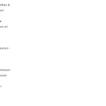
blées à
ion
de
urs et
ssurez-
a
mmission
oisir
n.