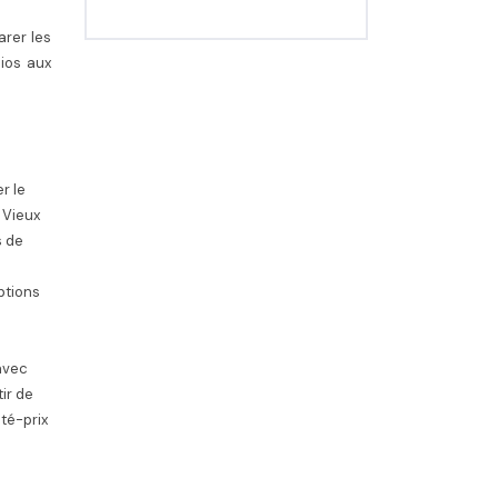
arer les
ios aux
r le
 Vieux
s de
ptions
avec
ir de
ité-prix