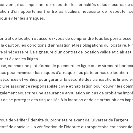
onvient, il est important de respecter les formalités et les mesures de 
cation d’un appartement entre particuliers nécessite de respecter ce
our éviter les arnaques.
contrat de location et assurez-vous de comprendre tous les points essent
 la caution, les conditions d’annulation et les obligations du locataire. N’
 si nécessaire. La signature d’un contrat de location valide et clair est
n et éviter les litiges.
risé, comme une plateforme de paiement en ligne ou un virement bancair
èces pour minimiser les risques d’arnaque. Les plateformes de location
urisés et vérifiés, pour garantir la sécurité des transactions financiè
une assurance responsabilité civile et habitation pour couvrir les do
galement souscrire une assurance annulation en cas de problème impré
de se protéger des risques liés à la location et de se prémunir des imp
us de vérifier l’identité du propriétaire avant de lui verser de l’argent.
tif de domicile. La vérification de l’identité du propriétaire est essentie