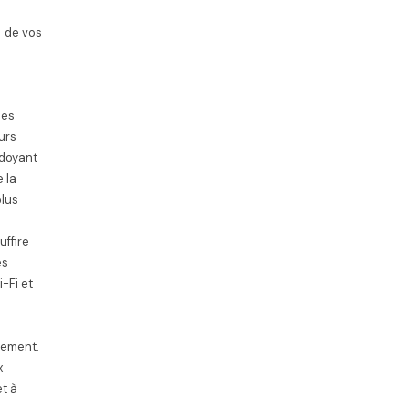
n de vos
ses
urs
rdoyant
e la
plus
uffire
es
-Fi et
gement.
x
et à