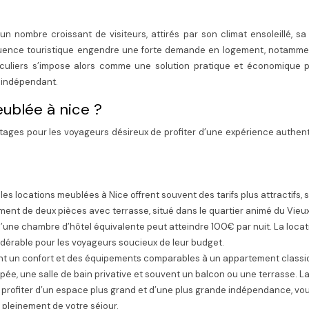
n nombre croissant de visiteurs, attirés par son climat ensoleillé, sa
fluence touristique engendre une forte demande en logement, notamme
ticuliers s’impose alors comme une solution pratique et économique p
 indépendant.
eublée à nice ?
ges pour les voyageurs désireux de profiter d’une expérience authent
es locations meublées à Nice offrent souvent des tarifs plus attractifs, 
ement de deux pièces avec terrasse, situé dans le quartier animé du Vieux
u’une chambre d’hôtel équivalente peut atteindre 100€ par nuit. La locat
érable pour les voyageurs soucieux de leur budget.
ent un confort et des équipements comparables à un appartement classi
e, une salle de bain privative et souvent un balcon ou une terrasse. L
rofiter d’un espace plus grand et d’une plus grande indépendance, vo
 pleinement de votre séjour.