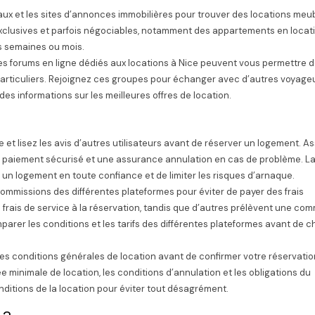
aux et les sites d’annonces immobilières pour trouver des locations meu
 exclusives et parfois négociables, notamment des appartements en locat
rs semaines ou mois.
s forums en ligne dédiés aux locations à Nice peuvent vous permettre 
particuliers. Rejoignez ces groupes pour échanger avec d’autres voyage
es informations sur les meilleures offres de location.
me et lisez les avis d’autres utilisateurs avant de réserver un logement. A
 paiement sécurisé et une assurance annulation en cas de problème. L
un logement en toute confiance et de limiter les risques d’arnaque.
commissions des différentes plateformes pour éviter de payer des frais
 frais de service à la réservation, tandis que d’autres prélèvent une co
omparer les conditions et les tarifs des différentes plateformes avant de ch
les conditions générales de location avant de confirmer votre réservatio
rée minimale de location, les conditions d’annulation et les obligations du
ditions de la location pour éviter tout désagrément.