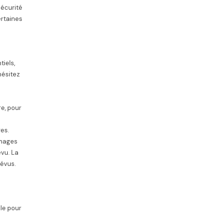
sécurité
rtaines
iels,
hésitez
e, pour
res.
mmages
vu. La
révus.
lle pour