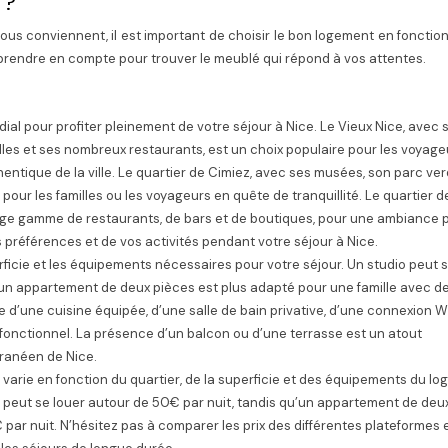
 ?
vous conviennent, il est important de choisir le bon logement en fonctio
à prendre en compte pour trouver le meublé qui répond à vos attentes.
dial pour profiter pleinement de votre séjour à Nice. Le Vieux Nice, avec 
elles et ses nombreux restaurants, est un choix populaire pour les voyage
ntique de la ville. Le quartier de Cimiez, avec ses musées, son parc ve
 pour les familles ou les voyageurs en quête de tranquillité. Le quartier d
arge gamme de restaurants, de bars et de boutiques, pour une ambiance 
préférences et de vos activités pendant votre séjour à Nice.
ficie et les équipements nécessaires pour votre séjour. Un studio peut s
’un appartement de deux pièces est plus adapté pour une famille avec d
d’une cuisine équipée, d’une salle de bain privative, d’une connexion Wi
fonctionnel. La présence d’un balcon ou d’une terrasse est un atout
rranéen de Nice.
 varie en fonction du quartier, de la superficie et des équipements du lo
l peut se louer autour de 50€ par nuit, tandis qu’un appartement de deu
par nuit. N’hésitez pas à comparer les prix des différentes plateformes 