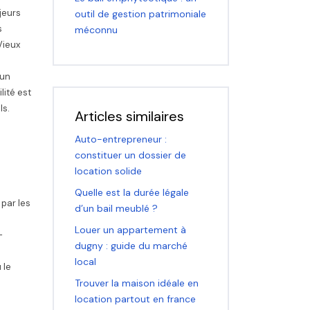
jeurs
outil de gestion patrimoniale
s
méconnu
Vieux
 un
lité est
ls.
Articles similaires
Auto-entrepreneur :
constituer un dossier de
location solide
Quelle est la durée légale
 par les
d’un bail meublé ?
Louer un appartement à
-
dugny : guide du marché
local
 le
Trouver la maison idéale en
location partout en france