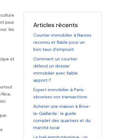
 culture
nt pour
Articles récents
our les
Courtier immobilier à Nantes
reconnu et fiable pour un
bon taux d’emprunt
Comment un courtier
ique et
défend un dossier
immobilier avec faible
apport ?
surtout
Expert immobilier à Paris :
 Nice,
sécurisez vos transactions
ion
Acheter une maison à Brive-
la-Gaillarde : le guide
que.
complet des quartiers et du
a
marché local
us
Le bail emphytéotique : un