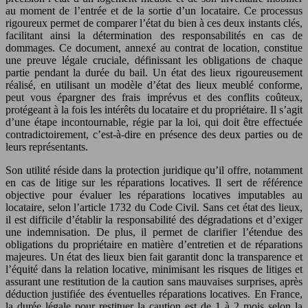
au moment de l’entrée et de la sortie d’un locataire. Ce processus
rigoureux permet de comparer l’état du bien à ces deux instants clés,
facilitant ainsi la détermination des responsabilités en cas de
dommages. Ce document, annexé au contrat de location, constitue
une preuve légale cruciale, définissant les obligations de chaque
partie pendant la durée du bail. Un état des lieux rigoureusement
réalisé, en utilisant un modèle d’état des lieux meublé conforme,
peut vous épargner des frais imprévus et des conflits coûteux,
protégeant à la fois les intérêts du locataire et du propriétaire. Il s’agit
d’une étape incontournable, régie par la loi, qui doit être effectuée
contradictoirement, c’est-à-dire en présence des deux parties ou de
leurs représentants.
Son utilité réside dans la protection juridique qu’il offre, notamment
en cas de litige sur les réparations locatives. Il sert de référence
objective pour évaluer les réparations locatives imputables au
locataire, selon l’article 1732 du Code Civil. Sans cet état des lieux,
il est difficile d’établir la responsabilité des dégradations et d’exiger
une indemnisation. De plus, il permet de clarifier l’étendue des
obligations du propriétaire en matière d’entretien et de réparations
majeures. Un état des lieux bien fait garantit donc la transparence et
l’équité dans la relation locative, minimisant les risques de litiges et
assurant une restitution de la caution sans mauvaises surprises, après
déduction justifiée des éventuelles réparations locatives. En France,
la durée légale pour restituer la caution est de 1 à 2 mois selon la