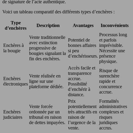
de signature de l’acte authentique.
Voici un tableau comparatif des différents types d’enchères :
Type
Description
Avantages
Inconvénients
d’enchères
Processus long
Vente traditionnelle
Potentiel de
et parfois
avec extinction
Enchères à
bonnes affaires
imprévisible.
progressive de
la bougie
si peu
Nécessite une
bougies signalant la
d’enchérisseurs.
présence
fin des enchères.
physique.
Accès facile et
Risque de
transparence
Vente réalisée en
surenchère
Enchères
accrue.
ligne sur une
rapide et
électroniques
Possibilité
plateforme dédiée.
concurrence
d’enchérir à
accrue.
distance.
Prix
Formalités
Vente forcée
potentiellement
administratives
Enchères
ordonnée par un
très attractifs en
complexes et
judiciaires
tribunal en raison
raison de
risques
de dettes impayées.
l’urgence de la
juridiques
vente.
accrus.