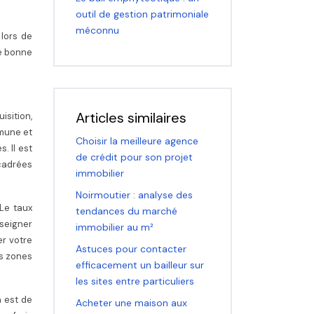
outil de gestion patrimoniale
méconnu
 lors de
ne bonne
Articles similaires
isition,
mmune et
Choisir la meilleure agence
. Il est
de crédit pour son projet
ncadrées
immobilier
Noirmoutier : analyse des
 Le taux
tendances du marché
nseigner
immobilier au m²
er votre
Astuces pour contacter
es zones
efficacement un bailleur sur
les sites entre particuliers
 est de
Acheter une maison aux