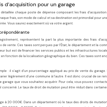
is d’acquisition pour un garage
 détaillée chaque poste de dépense composant les frais d’acquisition
haque frais, son mode de calcul et sa destination est primordial pour u
airée. Vous saurez exactement où va votre argent.
t prépondérante
egistrement, représentent la part la plus importante des frais d’acqu
 de vente. Ces taxes sont perçues par l’État, le département et la co
ur but est de financer les services publics et les infrastructures locales
 en fonction de la localisation géographique du bien. Ces taxes sont e
mple : il s’agit d’un pourcentage appliqué au prix de vente du garage.
 varier légèrement d’une commune à l’autre. Il est donc crucial de se re
le garage que vous souhaitez acquérir. Pour cela, vous pouvez contact
l concerné. Le taux de droit de mutation peut être réduit dans certain
ge à 20 000€. Dans un département où le taux des droits de mutation