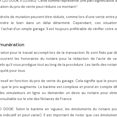
n (20 000€ x 0,0580). Cette somme représente une part significative d
ation du prix de vente peut réduire ce montant !
es droits de mutation peuvent être réduits, comme lors d’une vente entre
endre le bien dans un délai déterminé. Cependant, ces situatio
achat d’un simple garage. Il est toujours préférable de vérifier votre s
émunération
on pour le travail accompli lors de la transaction. Ils sont fixés par d
vrent les honoraires du notaire pour la rédaction de l’acte de ven
seils qu’il vous prodigue tout au long de la procédure. Les tarifs des notai
quité pour tous.
ssif en fonction du prix de vente du garage. Cela signifie que le pou
re que le prix augmente. Le barème est complexe et prend en compte di
ser des simulateurs en ligne ou demander un devis au notaire pour obt
sultable sur le site des Notaires de France.
 000€. Selon le barème en vigueur, les émoluments du notaire pou
e indicatif et peut varier). Il est important de noter que ces émolume