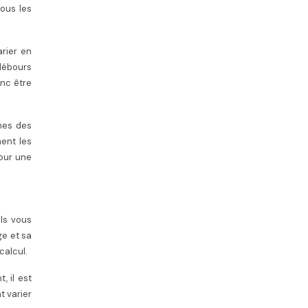
tous les
arier en
 débours
onc être
èmes des
ent les
pour une
ils vous
ge et sa
calcul.
, il est
t varier