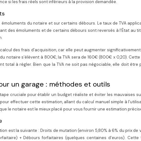
 si les frais réels sont inférieurs à la provision demandée.
ts
es émoluments du notaire et sur certains débours. Le taux de TVA applic
nt des émoluments et de certains débours sont reversés à l’État au tit
n.
calcul des frais d’acquisition, car elle peut augmenter significativement
ts du notaire s’élèvent à 800€, la TVA sera de 160€ (800€ x 0,20). Cet
t total à régler. Bien que la TVA ne soit pas négociable, elle doit être 
pour un garage : méthodes et outils
tape cruciale pour établir un budget réaliste et éviter les mauvaises su
pour effectuer cette estimation, allant du calcul manuel simple à l’utilis
que le notaire est le mieux placé pour vous fournir une estimation précis
e
ition est la suivante : Droits de mutation (environ 5,80% à 6% du prix de 
rfaitaire) + Débours forfaitaires (quelques centaines d’euros). Cette