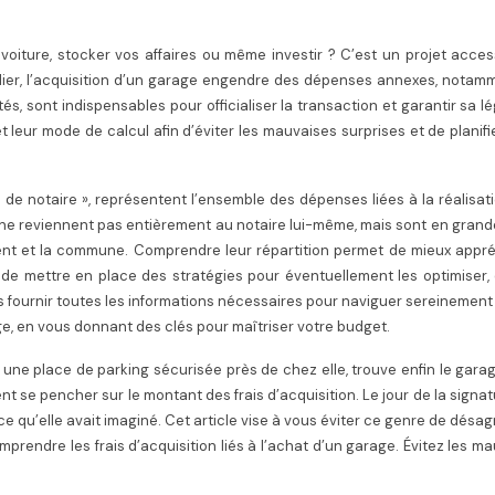
voiture, stocker vos affaires ou même investir ? C’est un projet acces
ier, l’acquisition d’un garage engendre des dépenses annexes, notamm
és, sont indispensables pour officialiser la transaction et garantir sa léga
 leur mode de calcul afin d’éviter les mauvaises surprises et de planifi
 de notaire », représentent l’ensemble des dépenses liées à la réalisat
ls ne reviennent pas entièrement au notaire lui-même, mais sont en grand
ment et la commune. Comprendre leur répartition permet de mieux appr
t de mettre en place des stratégies pour éventuellement les optimiser,
us fournir toutes les informations nécessaires pour naviguer sereinement
age, en vous donnant des clés pour maîtriser votre budget.
une place de parking sécurisée près de chez elle, trouve enfin le garag
t se pencher sur le montant des frais d’acquisition. Le jour de la signatu
ce qu’elle avait imaginé. Cet article vise à vous éviter ce genre de désa
prendre les frais d’acquisition liés à l’achat d’un garage. Évitez les m