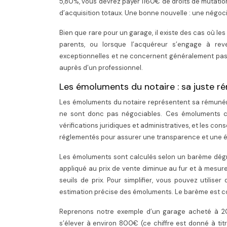
5,80%, vous devrez payer 1160€ de droits de mutatio
d’acquisition totaux. Une bonne nouvelle : une négoci
Bien que rare pour un garage, il existe des cas où l
parents, ou lorsque l’acquéreur s’engage à rev
exceptionnelles et ne concernent généralement pas l’
auprès d’un professionnel.
Les émoluments du notaire : sa juste r
Les émoluments du notaire représentent sa rémunérati
ne sont donc pas négociables. Ces émoluments cou
vérifications juridiques et administratives, et les con
réglementés pour assurer une transparence et une é
Les émoluments sont calculés selon un barème dégre
appliqué au prix de vente diminue au fur et à mesu
seuils de prix. Pour simplifier, vous pouvez utili
estimation précise des émoluments. Le barème est con
Reprenons notre exemple d’un garage acheté à 20
s’élever à environ 800€ (ce chiffre est donné à titr