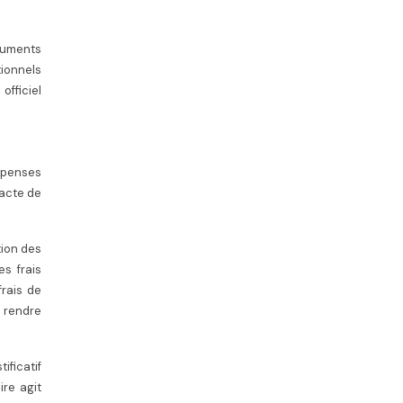
oluments
tionnels
officiel
épenses
’acte de
tion des
es frais
frais de
a rendre
ificatif
re agit