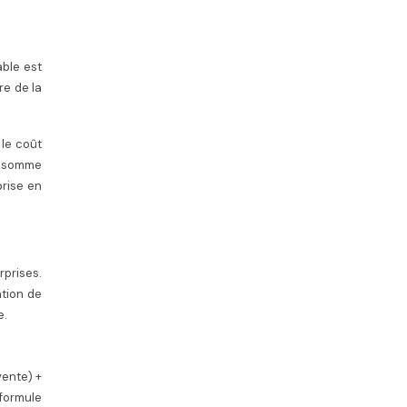
able est
re de la
 le coût
te somme
prise en
rprises.
ation de
e.
vente) +
 formule