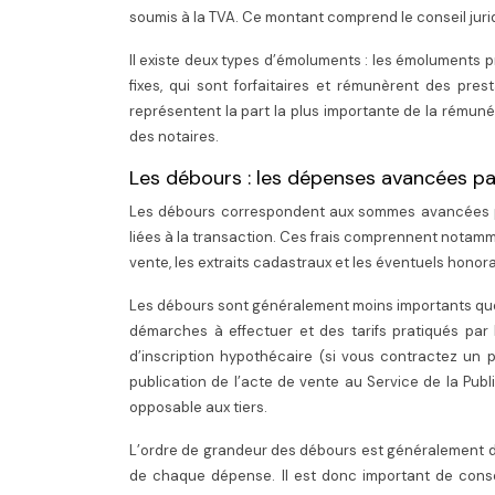
soumis à la TVA. Ce montant comprend le conseil jurid
Il existe deux types d’émoluments : les émoluments p
fixes, qui sont forfaitaires et rémunèrent des pre
représentent la part la plus importante de la rémunér
des notaires.
Les débours : les dépenses avancées par
Les débours correspondent aux sommes avancées par
liées à la transaction. Ces frais comprennent notamment
vente, les extraits cadastraux et les éventuels honor
Les débours sont généralement moins importants que l
démarches à effectuer et des tarifs pratiqués par l
d’inscription hypothécaire (si vous contractez un prê
publication de l’acte de vente au Service de la Publi
opposable aux tiers.
L’ordre de grandeur des débours est généralement de 
de chaque dépense. Il est donc important de cons