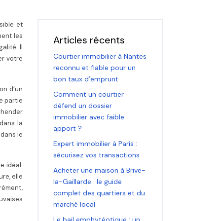
sible et
ent les
Articles récents
lité. Il
Courtier immobilier à Nantes
er votre
reconnu et fiable pour un
bon taux d’emprunt
ion d’un
Comment un courtier
e partie
défend un dossier
éhender
immobilier avec faible
 dans la
apport ?
 dans le
Expert immobilier à Paris :
sécurisez vos transactions
e idéal.
Acheter une maison à Brive-
re, elle
la-Gaillarde : le guide
grément,
complet des quartiers et du
auvaises
marché local
Le bail emphytéotique : un