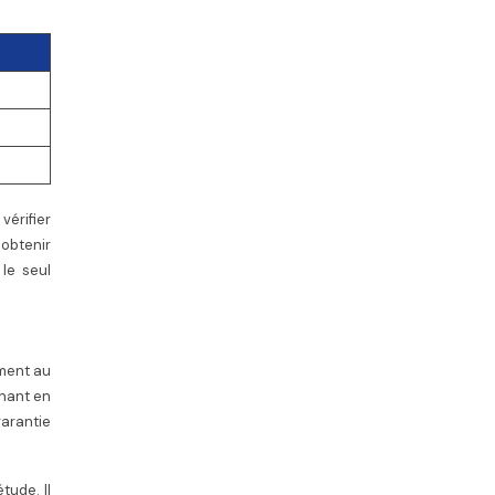
vérifier
 obtenir
 le seul
ement au
enant en
garantie
tude. Il