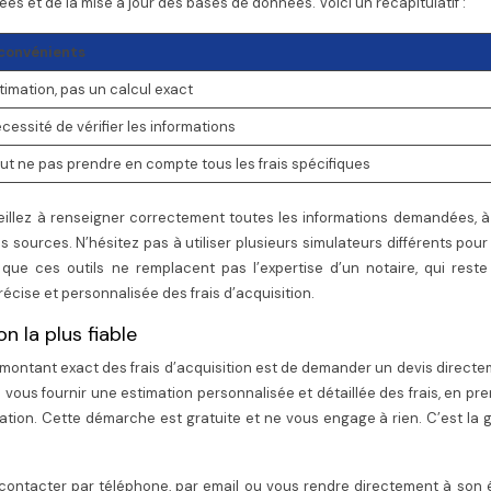
es et de la mise à jour des bases de données. Voici un récapitulatif :
convénients
timation, pas un calcul exact
cessité de vérifier les informations
ut ne pas prendre en compte tous les frais spécifiques
 veillez à renseigner correctement toutes les informations demandées, à 
 sources. N’hésitez pas à utiliser plusieurs simulateurs différents pour
 que ces outils ne remplacent pas l’expertise d’un notaire, qui reste
récise et personnalisée des frais d’acquisition.
n la plus fiable
le montant exact des frais d’acquisition est de demander un devis direct
 à vous fournir une estimation personnalisée et détaillée des frais, en pr
ation. Cette démarche est gratuite et ne vous engage à rien. C’est la 
contacter par téléphone, par email ou vous rendre directement à son é