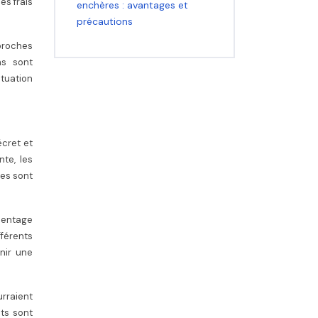
es frais
enchères : avantages et
précautions
 proches
ns sont
ituation
écret et
te, les
res sont
rcentage
fférents
enir une
rraient
nts sont