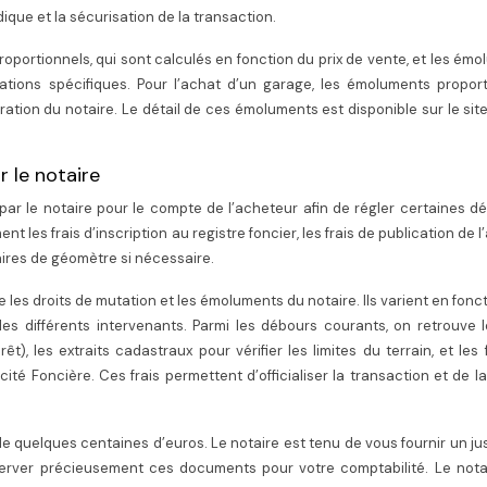
ique et la sécurisation de la transaction.
roportionnels, qui sont calculés en fonction du prix de vente, et les ém
stations spécifiques. Pour l’achat d’un garage, les émoluments propor
ation du notaire. Le détail de ces émoluments est disponible sur le site 
 le notaire
 le notaire pour le compte de l’acheteur afin de régler certaines d
 les frais d’inscription au registre foncier, les frais de publication de l
aires de géomètre si nécessaire.
es droits de mutation et les émoluments du notaire. Ils varient en fonc
es différents intervenants. Parmi les débours courants, on retrouve l
t), les extraits cadastraux pour vérifier les limites du terrain, et les 
cité Foncière. Ces frais permettent d’officialiser la transaction et de l
quelques centaines d’euros. Le notaire est tenu de vous fournir un just
erver précieusement ces documents pour votre comptabilité. Le notai