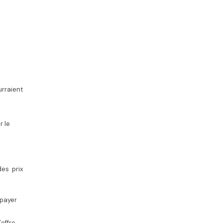
urraient
r le
es prix
 payer
offre