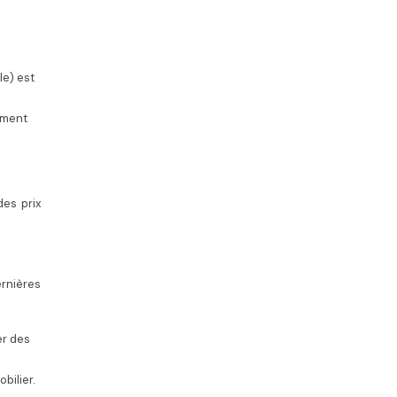
e) est
ement
des prix
ernières
er des
bilier.