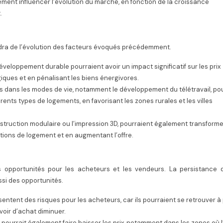
ment influencer l’évolution du marché, en fonction de la croissance
.
ndra de l’évolution des facteurs évoqués précédemment.
développement durable pourraient avoir un impact significatif sur les prix
giques et en pénalisant les biens énergivores.
 dans les modes de vie, notamment le développement du télétravail, po
ents types de logements, en favorisant les zones rurales et les villes
truction modulaire ou l’impression 3D, pourraient également transforme
tions de logement et en augmentant l’offre.
 opportunités pour les acheteurs et les vendeurs. La persistance d
si des opportunités.
ésentent des risques pour les acheteurs, car ils pourraient se retrouver à
voir d’achat diminuer.
ourrait également faire baisser les prix, notamment dans les zones où l’