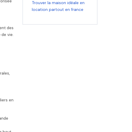
vorisée
Trouver la maison idéale en
location partout en france
ment des
 de vie.
rales,
liers en
mande
s haut