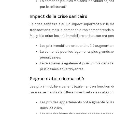
La demande pour les maisons individuelles, no
par le télétravail.
Impact de la crise sanitaire
La crise sanitaire a eu un impact important sur le 
transactions, mais la demande a rapidement repris ap
Malgré la crise, les prix immobiliers en hausse ont per
Les prix immobiliers ont continué à augmenter m
La demande pour les logements plus grands, a
périurbaines.
Le télétravail a également joué un rôle dans l
plus calmes et verdoyantes.
Segmentation du marché
Les prix immobiliers varient également en fonction
hausse se manifeste différemment selon les catégori
Les prix des appartements ont augmenté plus 
dans les villes.
Les prix des biens de prestige ont également 