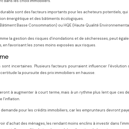
t dans les choix immobiliers.
durable sont des facteurs importants pour les acheteurs potentiels, qui
n énergétique et des bâtiments écologiques.
 (Bâtiment Basse Consommation) ou HQE (Haute Qualité Environnemental
mme la gestion des risques d’inondations et de sécheresses, peut égal
s, en favorisant les zones moins exposées aux risques.
rme
sont incertaines. Plusieurs facteurs pourraient influencer l’évolution 
c certitude la poursuite des prix immobiliers en hausse.
ueront à augmenter à court terme, mais à un rythme plus lent que ces d
l’inflation.
la demande pour les crédits immobiliers, car les emprunteurs devront pay
voir d’achat des ménages, les rendant moins enclins à investir dans l’immo