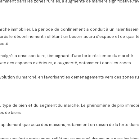
tamment dans les zones rurales, a augmenté de manière significative, fa
marché immobilier. La période de confinement a conduit à un ralentisse
rès le déconfinement, reflétant un besoin accru d’espace et de qualité
sisté.
algré la crise sanitaire, témoignant d’une forte résilience du marché.
vec des espaces extérieurs, a augmenté, notamment dans les zones
’évolution du marché, en favorisant les déménagements vers des zones ru
 du type de bien et du segment du marché. Le phénomène de prix immobi
es de biens.
rapidement que ceux des maisons, notamment en raison de la forte de
connu une forte croissance, reflétant un marché dynamique pour les bien