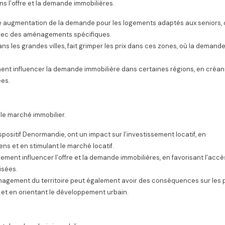
ns l’offre et la demande immobilières.
une augmentation de la demande pour les logements adaptés aux seniors
avec des aménagements spécifiques.
ns les grandes villes, fait grimper les prix dans ces zones, où la demande
ent influencer la demande immobilière dans certaines régions, en créan
ées.
 le marché immobilier.
ispositif Denormandie, ont un impact sur l’investissement locatif, en
ens et en stimulant le marché locatif.
ement influencer l’offre et la demande immobilières, en favorisant l’accè
isées.
énagement du territoire peut également avoir des conséquences sur les p
s et en orientant le développement urbain.