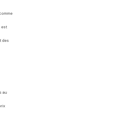
, comme
 est
t des
s au
rix