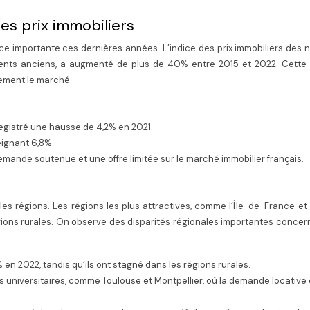
es prix immobiliers
e importante ces dernières années. L’indice des prix immobiliers des n
ements anciens, a augmenté de plus de 40% entre 2015 et 2022. Cette
tement le marché.
registré une hausse de 4,2% en 2021.
eignant 6,8%.
ande soutenue et une offre limitée sur le marché immobilier français.
les régions. Les régions les plus attractives, comme l’Île-de-France et
régions rurales. On observe des disparités régionales importantes concer
 en 2022, tandis qu’ils ont stagné dans les régions rurales.
s universitaires, comme Toulouse et Montpellier, où la demande locative 